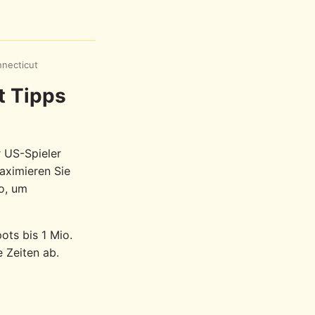
nnecticut
t Tipps
r US-Spieler
maximieren Sie
no, um
ots bis 1 Mio.
 Zeiten ab.