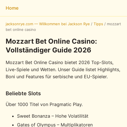
Home
jacksonrye.com — Willkommen bei Jackson Rye
/
Tipps
/
mozzart
bet online casino
Mozzart Bet Online Casino:
Vollständiger Guide 2026
Mozzart Bet Online Casino bietet 2026 Top-Slots,
Live-Spiele und Wetten. Unser Guide listet Highlights,
Boni und Features für serbische und EU-Spieler.
Beliebte Slots
Über 1000 Titel von Pragmatic Play.
Sweet Bonanza – Hohe Volatilität
Gates of Olympus – Multiplikatoren