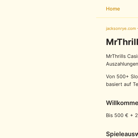
Home
jacksonrye.com 
MrThril
MrThrills Cas
Auszahlungen.
Von 500+ Slot
basiert auf Te
Willkomm
Bis 500 € + 2
Spieleaus