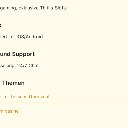
gaming, exklusive Thrills-Slots.
p
iert für iOS/Android.
 und Support
selung, 24/7 Chat.
e Themen
 of the seas Übersicht
m casino