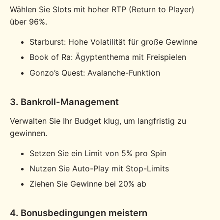
Wählen Sie Slots mit hoher RTP (Return to Player)
über 96%.
Starburst: Hohe Volatilität für große Gewinne
Book of Ra: Ägyptenthema mit Freispielen
Gonzo’s Quest: Avalanche-Funktion
3. Bankroll-Management
Verwalten Sie Ihr Budget klug, um langfristig zu
gewinnen.
Setzen Sie ein Limit von 5% pro Spin
Nutzen Sie Auto-Play mit Stop-Limits
Ziehen Sie Gewinne bei 20% ab
4. Bonusbedingungen meistern