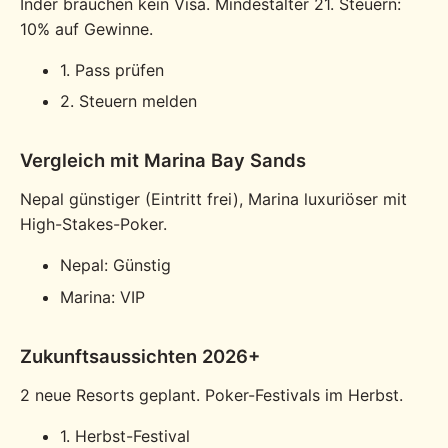
Inder brauchen kein Visa. Mindestalter 21. Steuern:
10% auf Gewinne.
1. Pass prüfen
2. Steuern melden
Vergleich mit Marina Bay Sands
Nepal günstiger (Eintritt frei), Marina luxuriöser mit
High-Stakes-Poker.
Nepal: Günstig
Marina: VIP
Zukunftsaussichten 2026+
2 neue Resorts geplant. Poker-Festivals im Herbst.
1. Herbst-Festival