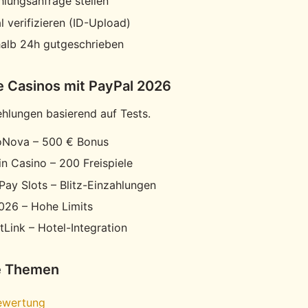
hlungsanfrage stellen
l verifizieren (ID-Upload)
halb 24h gutgeschrieben
 Casinos mit PayPal 2026
hlungen basierend auf Tests.
noNova – 500 € Bonus
n Casino – 200 Freispiele
Pay Slots – Blitz-Einzahlungen
2026 – Hohe Limits
tLink – Hotel-Integration
e Themen
ewertung