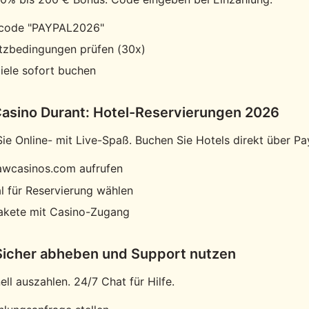
scode "PAYPAL2026"
tzbedingungen prüfen (30x)
piele sofort buchen
asino Durant: Hotel-Reservierungen 2026
ie Online- mit Live-Spaß. Buchen Sie Hotels direkt über Pa
tawcasinos.com aufrufen
l für Reservierung wählen
Pakete mit Casino-Zugang
 Sicher abheben und Support nutzen
ll auszahlen. 24/7 Chat für Hilfe.