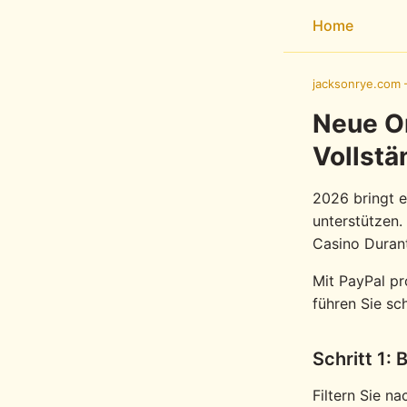
Home
jacksonrye.com 
Neue On
Vollstä
2026 bringt e
unterstützen.
Casino Durant
Mit PayPal pr
führen Sie sc
Schritt 1:
Filtern Sie 