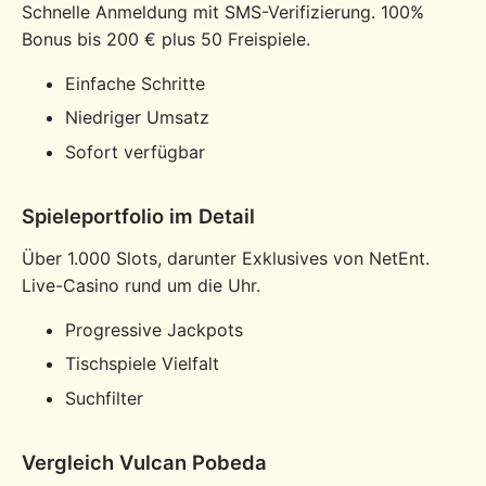
Schnelle Anmeldung mit SMS-Verifizierung. 100%
Bonus bis 200 € plus 50 Freispiele.
Einfache Schritte
Niedriger Umsatz
Sofort verfügbar
Spieleportfolio im Detail
Über 1.000 Slots, darunter Exklusives von NetEnt.
Live-Casino rund um die Uhr.
Progressive Jackpots
Tischspiele Vielfalt
Suchfilter
Vergleich Vulcan Pobeda