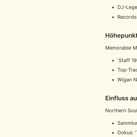
DJ-Lege
Records:
Höhepunkt
Memorable Mo
'Staff 1
Top-Trac
Wigan N
Einfluss a
Northern Soul
Sammlun
Dokus: '