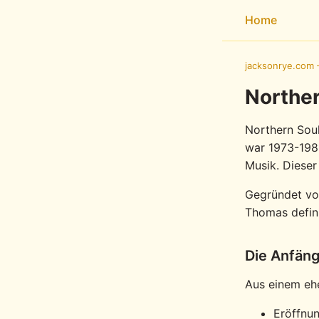
Home
jacksonrye.com 
Norther
Northern Soul
war 1973-198
Musik. Dieser
Gegründet von
Thomas defini
Die Anfän
Aus einem ehe
Eröffnun