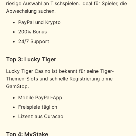
riesige Auswahl an Tischspielen. Ideal für Spieler, die
Abwechslung suchen.
PayPal und Krypto
200% Bonus
24/7 Support
Top 3: Lucky Tiger
Lucky Tiger Casino ist bekannt für seine Tiger-
Themen-Slots und schnelle Registrierung ohne
GamStop.
Mobile PayPal-App
Freispiele täglich
Lizenz aus Curacao
Top 4: MyStake