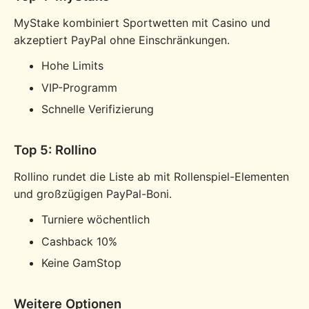
MyStake kombiniert Sportwetten mit Casino und
akzeptiert PayPal ohne Einschränkungen.
Hohe Limits
VIP-Programm
Schnelle Verifizierung
Top 5: Rollino
Rollino rundet die Liste ab mit Rollenspiel-Elementen
und großzügigen PayPal-Boni.
Turniere wöchentlich
Cashback 10%
Keine GamStop
Weitere Optionen