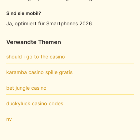
Sind sie mobil?
Ja, optimiert für Smartphones 2026.
Verwandte Themen
should i go to the casino
karamba casino spille gratis
bet jungle casino
duckyluck casino codes
nv