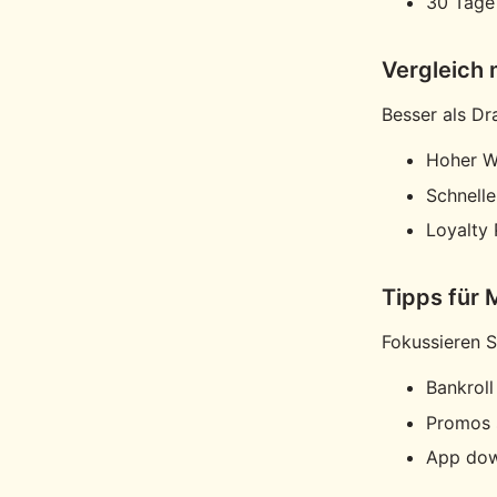
30 Tage 
Vergleich 
Besser als Dr
Hoher W
Schnell
Loyalty 
Tipps für
Fokussieren Si
Bankroll
Promos 
App do