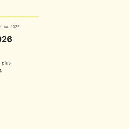
bonus 2026
026
 plus
n.