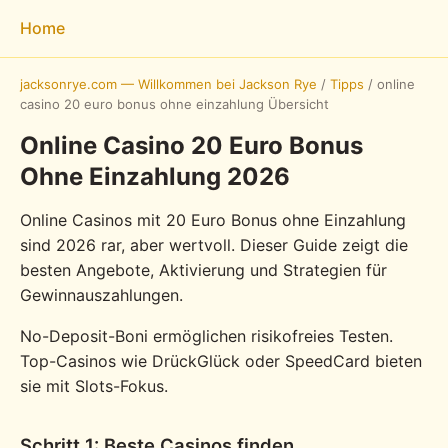
Home
jacksonrye.com — Willkommen bei Jackson Rye
/
Tipps
/
online
casino 20 euro bonus ohne einzahlung Übersicht
Online Casino 20 Euro Bonus
Ohne Einzahlung 2026
Online Casinos mit 20 Euro Bonus ohne Einzahlung
sind 2026 rar, aber wertvoll. Dieser Guide zeigt die
besten Angebote, Aktivierung und Strategien für
Gewinnauszahlungen.
No-Deposit-Boni ermöglichen risikofreies Testen.
Top-Casinos wie DrückGlück oder SpeedCard bieten
sie mit Slots-Fokus.
Schritt 1: Beste Casinos finden