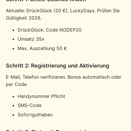
Aktuelle: DrückGlück (20 €), LuckyDays. Prüfen Sie
Gültigkeit 2026.
DrückGlück: Code NODEP20
Umsatz 35x
Max. Auszahlung 50 €
Schritt 2: Registrierung und Aktivierung
E-Mail, Telefon verifizieren. Bonus automatisch oder
per Code.
Handynummer Pflicht
SMS-Code
Sofortguthaben