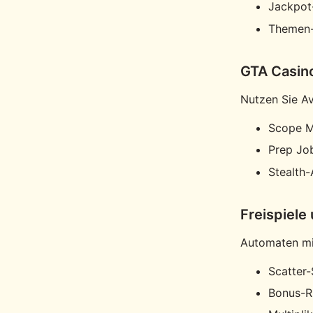
Jackpot
Themen-
GTA Casino
Nutzen Sie Av
Scope M
Prep Jo
Stealth-
Freispiele
Automaten mi
Scatter
Bonus-R