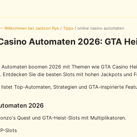
— Willkommen bei Jackson Rye
/
Tipps
/
online casino automaten
 Casino Automaten 2026: GTA He
o Automaten boomen 2026 mit Themen wie GTA Casino Hei
Entdecken Sie die besten Slots mit hohen Jackpots und Fr
l listet Top-Automaten, Strategien und GTA-inspirierte Featu
Automaten 2026
onzo's Quest und GTA-Heist-Slots mit Multiplikatoren.
P-Slots