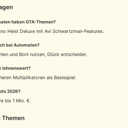
ragen
maten haben GTA-Themen?
ino Heist Deluxe mit Avi Schwartzman-Features.
ich bei Automaten?
len und Boni nutzen, Glück entscheidet.
le lohnenswert?
heren Multiplikatoren als Basisspiel.
ots 2026?
e bis 1 Mio. €.
e Themen