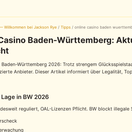
— Willkommen bei Jackson Rye
/
Tipps
/
online casino baden wuerttem
 Casino Baden-Württemberg: Akt
cht
o Baden-Württemberg 2026: Trotz strengem Glücksspielsta
ierte Anbieter. Dieser Artikel informiert über Legalität, To
 Lage in BW 2026
desweit reguliert, OAL-Lizenzen Pflicht. BW blockt illegale S
erscheck
erwachung