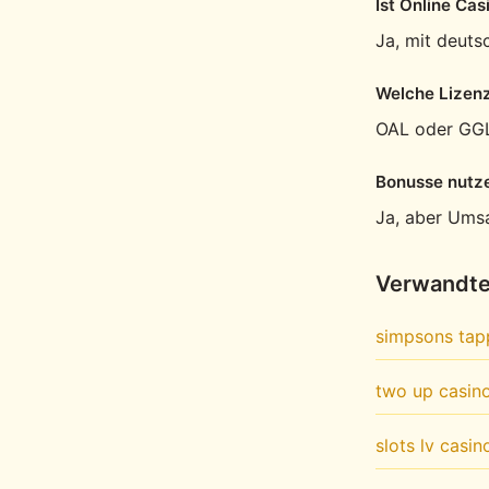
Ist Online Ca
Ja, mit deuts
Welche Lizen
OAL oder GG
Bonusse nutz
Ja, aber Ums
Verwandt
simpsons tap
two up casin
slots lv casin