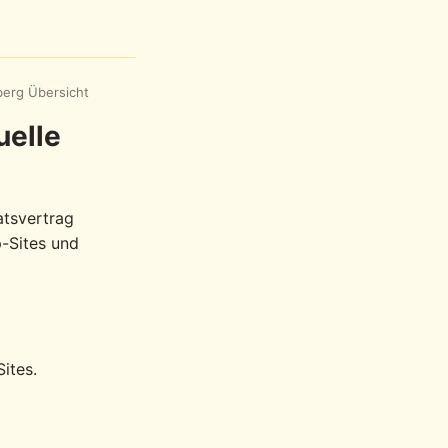
berg Übersicht
uelle
atsvertrag
p-Sites und
ites.