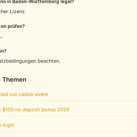
sino in Baden-Württemberg legal?
cher Lizenz.
zen prüfen?
L.
en?
atzbedingungen beachten.
e Themen
ped out casino event
o $100 no deposit bonus 2026
o login