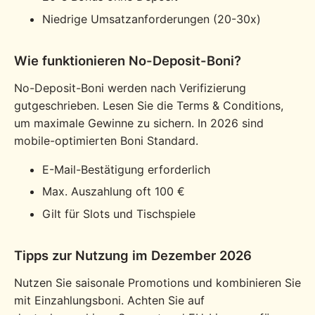
Niedrige Umsatzanforderungen (20-30x)
Wie funktionieren No-Deposit-Boni?
No-Deposit-Boni werden nach Verifizierung
gutgeschrieben. Lesen Sie die Terms & Conditions,
um maximale Gewinne zu sichern. In 2026 sind
mobile-optimierten Boni Standard.
E-Mail-Bestätigung erforderlich
Max. Auszahlung oft 100 €
Gilt für Slots und Tischspiele
Tipps zur Nutzung im Dezember 2026
Nutzen Sie saisonale Promotions und kombinieren Sie
mit Einzahlungsboni. Achten Sie auf