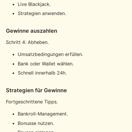
Live Blackjack.
Strategien anwenden.
Gewinne auszahlen
Schritt 4: Abheben.
Umsatzbedingungen erfüllen.
Bank oder Wallet wählen.
Schnell innerhalb 24h.
Strategien für Gewinne
Fortgeschrittene Tipps.
Bankroll-Management.
Bonusse nutzen.