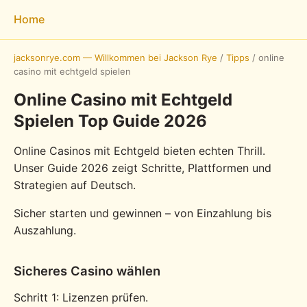
Home
jacksonrye.com — Willkommen bei Jackson Rye
/
Tipps
/
online
casino mit echtgeld spielen
Online Casino mit Echtgeld
Spielen Top Guide 2026
Online Casinos mit Echtgeld bieten echten Thrill.
Unser Guide 2026 zeigt Schritte, Plattformen und
Strategien auf Deutsch.
Sicher starten und gewinnen – von Einzahlung bis
Auszahlung.
Sicheres Casino wählen
Schritt 1: Lizenzen prüfen.