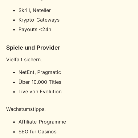
Skrill, Neteller
Krypto-Gateways
Payouts <24h
Spiele und Provider
Vielfalt sichern.
NetEnt, Pragmatic
Über 10.000 Titles
Live von Evolution
Wachstumstipps.
Affiliate-Programme
SEO für Casinos