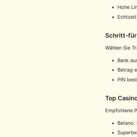
Hohe Li
Echtzei
Schritt-fü
Wählen Sie Tr
Bank au
Betrag 
PIN best
Top Casino
Empfohlene P
Betano: 
Superbe