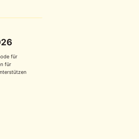
026
hode für
n für
nterstützen