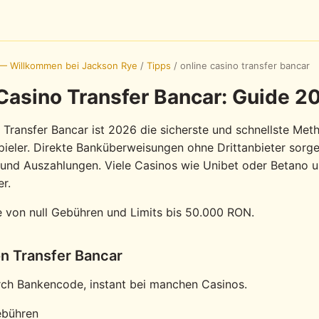
— Willkommen bei Jackson Rye
/
Tipps
/
online casino transfer bancar
Casino Transfer Bancar: Guide 2
 Transfer Bancar ist 2026 die sicherste und schnellste Met
ieler. Direkte Banküberweisungen ohne Drittanbieter sorge
 und Auszahlungen. Viele Casinos wie Unibet oder Betano u
er.
ie von null Gebühren und Limits bis 50.000 RON.
on Transfer Bancar
rch Bankencode, instant bei manchen Casinos.
ebühren