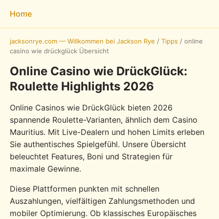
Home
jacksonrye.com — Willkommen bei Jackson Rye
/
Tipps
/
online
casino wie drückglück Übersicht
Online Casino wie DrückGlück:
Roulette Highlights 2026
Online Casinos wie DrückGlück bieten 2026
spannende Roulette-Varianten, ähnlich dem Casino
Mauritius. Mit Live-Dealern und hohen Limits erleben
Sie authentisches Spielgefühl. Unsere Übersicht
beleuchtet Features, Boni und Strategien für
maximale Gewinne.
Diese Plattformen punkten mit schnellen
Auszahlungen, vielfältigen Zahlungsmethoden und
mobiler Optimierung. Ob klassisches Europäisches