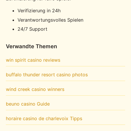
Verifizierung in 24h
Verantwortungsvolles Spielen
24/7 Support
Verwandte Themen
win spirit casino reviews
buffalo thunder resort casino photos
wind creek casino winners
beuno casino Guide
horaire casino de charlevoix Tipps