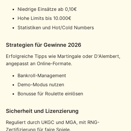
Niedrige Einsätze ab 0,10€
Hohe Limits bis 10.000€
Statistiken und Hot/Cold Numbers
Strategien für Gewinne 2026
Erfolgreiche Tipps wie Martingale oder D'Alembert,
angepasst an Online-Formate.
Bankroll-Management
Demo-Modus nutzen
Bonusse für Roulette einlösen
Sicherheit und Lizenzierung
Reguliert durch UKGC und MGA, mit RNG-
Zertifizierung für faire Spiele.