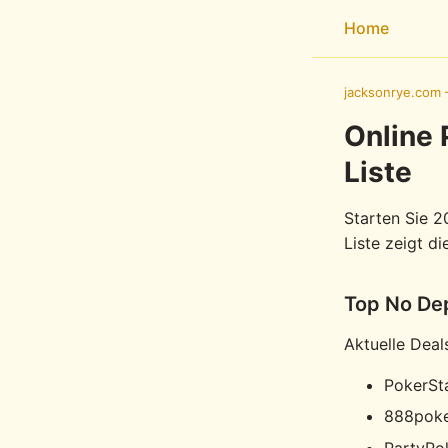
Home
jacksonrye.com 
Online 
Liste
Starten Sie 2
Liste zeigt d
Top No Dep
Aktuelle Deal
PokerSta
888poke
PartyPok