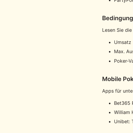
Bedingung
Lesen Sie die
Umsatz 
Max. Au
Poker-Va
Mobile Pok
Apps für unt
Bet365 
William H
Unibet: 