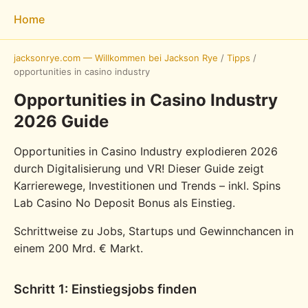
Home
jacksonrye.com — Willkommen bei Jackson Rye
/
Tipps
/
opportunities in casino industry
Opportunities in Casino Industry
2026 Guide
Opportunities in Casino Industry explodieren 2026
durch Digitalisierung und VR! Dieser Guide zeigt
Karrierewege, Investitionen und Trends – inkl. Spins
Lab Casino No Deposit Bonus als Einstieg.
Schrittweise zu Jobs, Startups und Gewinnchancen in
einem 200 Mrd. € Markt.
Schritt 1: Einstiegsjobs finden