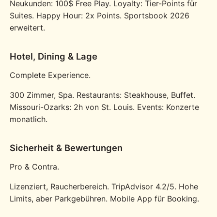
Neukunden: 100$ Free Play. Loyalty: Tier-Points für
Suites. Happy Hour: 2x Points. Sportsbook 2026
erweitert.
Hotel, Dining & Lage
Complete Experience.
300 Zimmer, Spa. Restaurants: Steakhouse, Buffet.
Missouri-Ozarks: 2h von St. Louis. Events: Konzerte
monatlich.
Sicherheit & Bewertungen
Pro & Contra.
Lizenziert, Raucherbereich. TripAdvisor 4.2/5. Hohe
Limits, aber Parkgebühren. Mobile App für Booking.