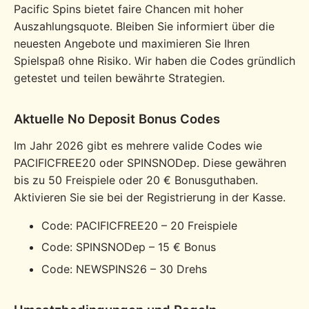
Pacific Spins bietet faire Chancen mit hoher
Auszahlungsquote. Bleiben Sie informiert über die
neuesten Angebote und maximieren Sie Ihren
Spielspaß ohne Risiko. Wir haben die Codes gründlich
getestet und teilen bewährte Strategien.
Aktuelle No Deposit Bonus Codes
Im Jahr 2026 gibt es mehrere valide Codes wie
PACIFICFREE20 oder SPINSNODep. Diese gewähren
bis zu 50 Freispiele oder 20 € Bonusguthaben.
Aktivieren Sie sie bei der Registrierung in der Kasse.
Code: PACIFICFREE20 – 20 Freispiele
Code: SPINSNODep – 15 € Bonus
Code: NEWSPINS26 – 30 Drehs