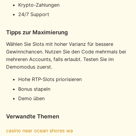
Krypto-Zahlungen
24/7 Support
Tipps zur Maximierung
Wählen Sie Slots mit hoher Varianz für bessere
Gewinnchancen. Nutzen Sie den Code mehrmals bei
mehreren Accounts, falls erlaubt. Testen Sie im
Demomodus zuerst.
Hohe RTP-Slots priorisieren
Bonus stapeln
Demo üben
Verwandte Themen
casino near ocean shores wa