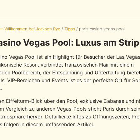
— Willkommen bei Jackson Rye
/
Tipps
/
paris casino vegas pool
asino Vegas Pool: Luxus am Stri
ino Vegas Pool ist ein Highlight für Besucher der Las Vegas
ikonische Resort verbindet französischen Flair mit einem
den Poolbereich, der Entspannung und Unterhaltung bietet
s, VIP-Bereichen und Events ist es der perfekte Ort für S
.
en Eiffelturm-Blick über den Pool, exklusive Cabanas und n
Im Vergleich zu anderen Vegas-Pools sticht Paris durch sei
Atmosphäre hervor. Detaillierte Infos zu Öffnungszeiten, Pr
 folgen in diesem umfassenden Artikel.