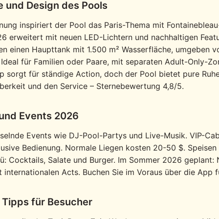
e und Design des Pools
fnung inspiriert der Pool das Paris-Thema mit Fontainebleau
6 erweitert mit neuen LED-Lichtern und nachhaltigen Featu
en einen Haupttank mit 1.500 m² Wasserfläche, umgeben v
Ideal für Familien oder Paare, mit separaten Adult-Only-Zo
ip sorgt für ständige Action, doch der Pool bietet pure Ruh
berkeit und den Service – Sternebewertung 4,8/5.
und Events 2026
hselnde Events wie DJ-Pool-Partys und Live-Musik. VIP-Ca
klusive Bedienung. Normale Liegen kosten 20-50 $. Speise
ü: Cocktails, Salate und Burger. Im Sommer 2026 geplant:
 internationalen Acts. Buchen Sie im Voraus über die App f
 Tipps für Besucher