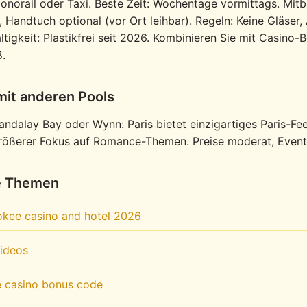
onorail oder Taxi. Beste Zeit: Wochentage vormittags. Mitb
Handtuch optional (vor Ort leihbar). Regeln: Keine Gläser, 
ltigkeit: Plastikfrei seit 2026. Kombinieren Sie mit Casino-
.
mit anderen Pools
dalay Bay oder Wynn: Paris bietet einzigartiges Paris-Fee
rößerer Fokus auf Romance-Themen. Preise moderat, Events 
e Themen
okee casino and hotel 2026
videos
e casino bonus code