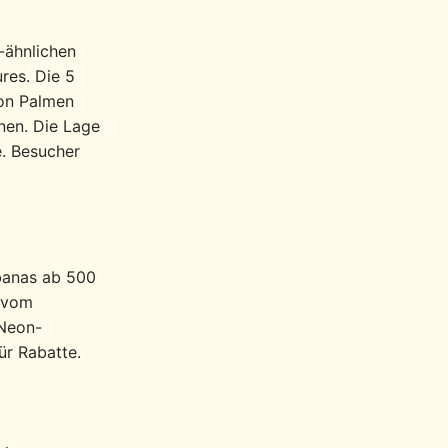
-ähnlichen
res. Die 5
on Palmen
nen. Die Lage
e. Besucher
banas ab 500
n vom
 Neon-
ür Rabatte.