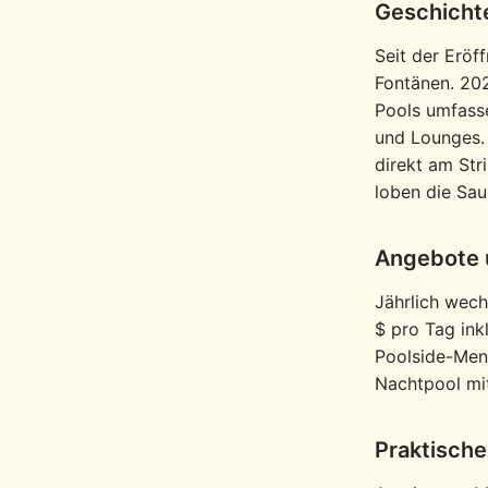
Geschicht
Seit der Eröf
Fontänen. 202
Pools umfass
und Lounges. 
direkt am Str
loben die Sau
Angebote 
Jährlich wec
$ pro Tag in
Poolside-Men
Nachtpool mit
Praktische