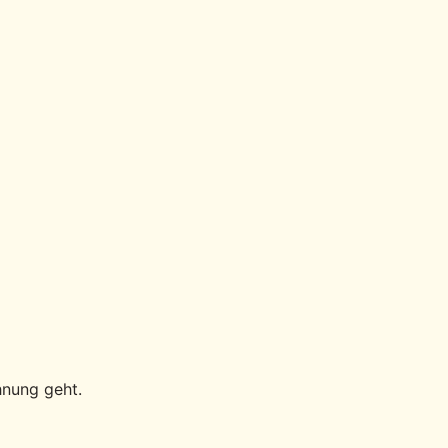
hnung geht.