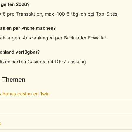
 gelten 2026?
 € pro Transaktion, max. 100 € täglich bei Top-Sites.
zahlen per Phone machen?
zahlungen. Auszahlungen per Bank oder E-Wallet.
tschland verfügbar?
n lizenzierten Casinos mit DE-Zulassung.
e Themen
s bonus casino en 1win
o