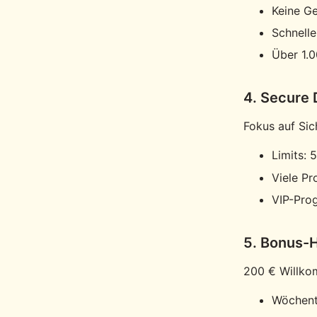
Keine G
Schnelle
Über 1.0
4. Secure 
Fokus auf Sic
Limits: 
Viele Pr
VIP-Pro
5. Bonus-
200 € Willkom
Wöchent