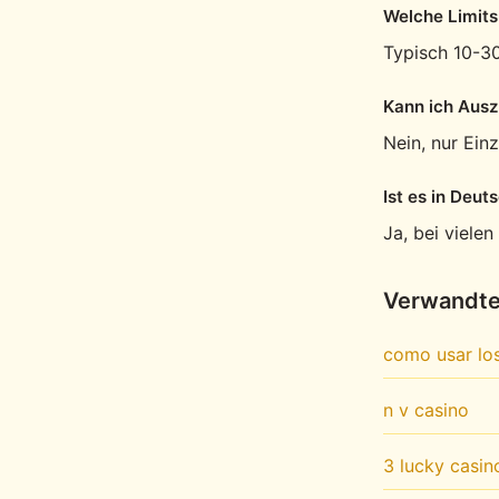
Welche Limits
Typisch 10-30
Kann ich Aus
Nein, nur Ein
Ist es in Deu
Ja, bei viele
Verwandt
como usar lo
n v casino
3 lucky casin