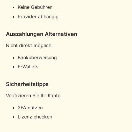
Keine Gebühren
Provider abhängig
Auszahlungen Alternativen
Nicht direkt möglich.
Banküberweisung
E-Wallets
Sicherheitstipps
Verifizieren Sie Ihr Konto.
2FA nutzen
Lizenz checken