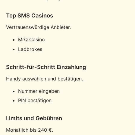
Top SMS Casinos
Vertrauenswürdige Anbieter.
MrQ Casino
Ladbrokes
Schritt-für-Schritt Einzahlung
Handy auswählen und bestätigen.
Nummer eingeben
PIN bestätigen
Limits und Gebühren
Monatlich bis 240 €.