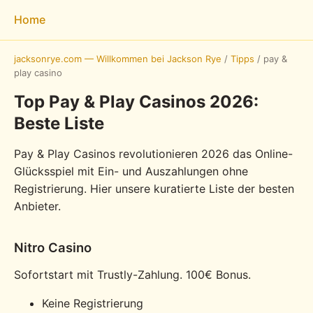
Home
jacksonrye.com — Willkommen bei Jackson Rye
/
Tipps
/
pay &
play casino
Top Pay & Play Casinos 2026:
Beste Liste
Pay & Play Casinos revolutionieren 2026 das Online-
Glücksspiel mit Ein- und Auszahlungen ohne
Registrierung. Hier unsere kuratierte Liste der besten
Anbieter.
Nitro Casino
Sofortstart mit Trustly-Zahlung. 100€ Bonus.
Keine Registrierung