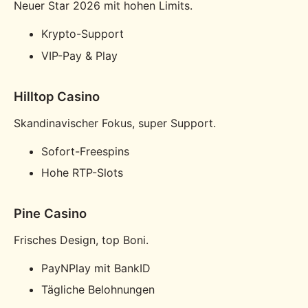
Neuer Star 2026 mit hohen Limits.
Krypto-Support
VIP-Pay & Play
Hilltop Casino
Skandinavischer Fokus, super Support.
Sofort-Freespins
Hohe RTP-Slots
Pine Casino
Frisches Design, top Boni.
PayNPlay mit BankID
Tägliche Belohnungen