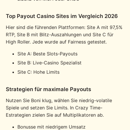
Top Payout Casino Sites im Vergleich 2026
Hier sind die führenden Plattformen: Site A mit 97,5%
RTP, Site B mit Blitz-Auszahlungen und Site C für
High Roller. Jede wurde auf Fairness getestet.
Site A: Beste Slots-Payouts
Site B: Live-Casino Spezialist
Site C: Hohe Limits
Strategien für maximale Payouts
Nutzen Sie Boni klug, wählen Sie niedrig-volatile
Spiele und setzen Sie Limits. In Crazy Time-
Estrategien zielen Sie auf Multiplikatoren ab.
Bonusse mit niedrigem Umsatz