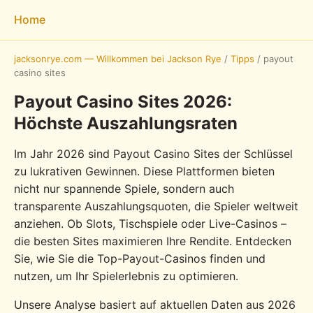
Home
jacksonrye.com — Willkommen bei Jackson Rye
/
Tipps
/
payout
casino sites
Payout Casino Sites 2026:
Höchste Auszahlungsraten
Im Jahr 2026 sind Payout Casino Sites der Schlüssel
zu lukrativen Gewinnen. Diese Plattformen bieten
nicht nur spannende Spiele, sondern auch
transparente Auszahlungsquoten, die Spieler weltweit
anziehen. Ob Slots, Tischspiele oder Live-Casinos –
die besten Sites maximieren Ihre Rendite. Entdecken
Sie, wie Sie die Top-Payout-Casinos finden und
nutzen, um Ihr Spielerlebnis zu optimieren.
Unsere Analyse basiert auf aktuellen Daten aus 2026