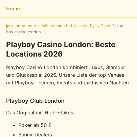
Home
jacksonrye.com — Willkommen bei Jackson Rye
/
Tipps
/
play
boy casino london
Playboy Casino London: Beste
Locations 2026
Playboy Casino London kombiniert Luxus, Glamour
und Glücksspiel 2026. Unsere Liste der top Venues
mit Playboy-Themen, Events und exklusiven Nächten.
Playboy Club London
Das Original mit High-Stakes.
Poker ab 50 £
Bunny-Dealers