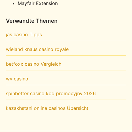
Mayfair Extension
Verwandte Themen
jas casino Tipps
wieland knaus casino royale
betfoxx casino Vergleich
wv casino
spinbetter casino kod promocyjny 2026
kazakhstani online casinos Übersicht