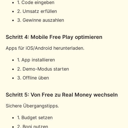
1. Code eingeben
2. Umsatz erfüllen
3. Gewinne auszahlen
Schritt 4: Mobile Free Play optimieren
Apps für iOS/Android herunterladen.
1. App installieren
2. Demo-Modus starten
3. Offline üben
Schritt 5: Von Free zu Real Money wechseln
Sichere Übergangstipps.
1. Budget setzen
2. Boni nutzen