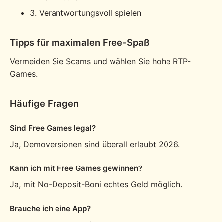
3. Verantwortungsvoll spielen
Tipps für maximalen Free-Spaß
Vermeiden Sie Scams und wählen Sie hohe RTP-
Games.
Häufige Fragen
Sind Free Games legal?
Ja, Demoversionen sind überall erlaubt 2026.
Kann ich mit Free Games gewinnen?
Ja, mit No-Deposit-Boni echtes Geld möglich.
Brauche ich eine App?