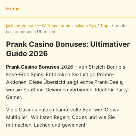
Home
jacksonrye.com — Willkommen bei Jackson Rye
/
Tipps
/
prank
casino bonuses Übersicht
Prank Casino Bonuses: Ultimativer
Guide 2026
Prank Casino Bonuses
2026 – von Streich-Boni bis
Fake-Free Spins: Entdecken Sie lustige Promo-
Aktionen. Diese Übersicht zeigt echte Prank-Deals,
wie sie Spaß mit Gewinnen verbinden. Ideal für Party-
Gamer.
Viele Casinos nutzen humorvolle Boni wie 'Clown
Multiplier'. Wir listen Regeln, Codes und wie Sie
mitmachen. Lachen und gewinnen!