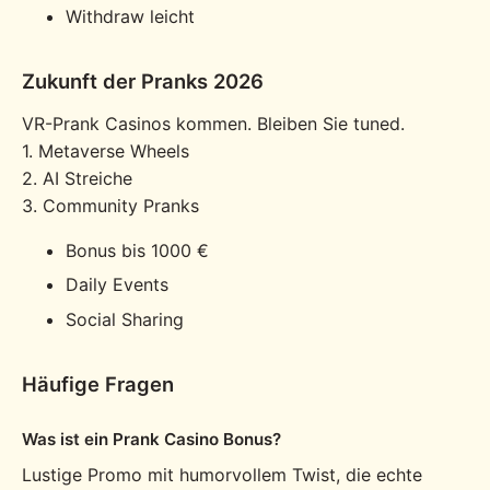
Withdraw leicht
Zukunft der Pranks 2026
VR-Prank Casinos kommen. Bleiben Sie tuned.
1. Metaverse Wheels
2. AI Streiche
3. Community Pranks
Bonus bis 1000 €
Daily Events
Social Sharing
Häufige Fragen
Was ist ein Prank Casino Bonus?
Lustige Promo mit humorvollem Twist, die echte