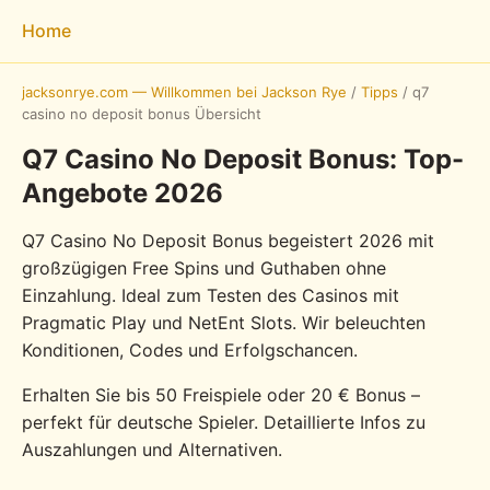
Home
jacksonrye.com — Willkommen bei Jackson Rye
/
Tipps
/
q7
casino no deposit bonus Übersicht
Q7 Casino No Deposit Bonus: Top-
Angebote 2026
Q7 Casino No Deposit Bonus begeistert 2026 mit
großzügigen Free Spins und Guthaben ohne
Einzahlung. Ideal zum Testen des Casinos mit
Pragmatic Play und NetEnt Slots. Wir beleuchten
Konditionen, Codes und Erfolgschancen.
Erhalten Sie bis 50 Freispiele oder 20 € Bonus –
perfekt für deutsche Spieler. Detaillierte Infos zu
Auszahlungen und Alternativen.