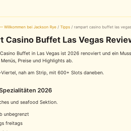
— Willkommen bei Jackson Rye
/
Tipps
/
rampart casino buffet las vega
t Casino Buffet Las Vegas Revi
asino Buffet in Las Vegas ist 2026 renoviert und ein Muss
Menüs, Preise und Highlights ab.
Viertel, nah am Strip, mit 600+ Slots daneben.
Spezialitäten 2026
ches und seafood Sektion.
ib unbegrenzt
s freitags