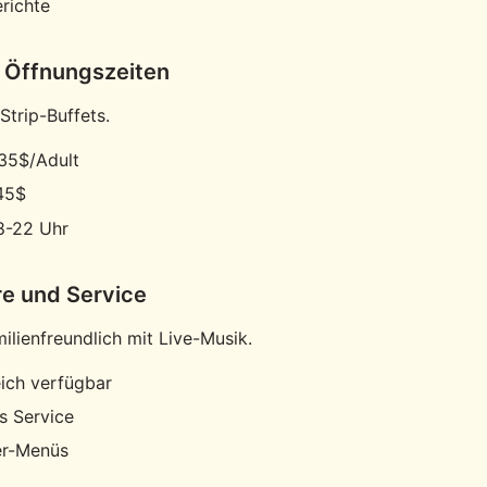
richte
 Öffnungszeiten
Strip-Buffets.
 35$/Adult
45$
8-22 Uhr
e und Service
ilienfreundlich mit Live-Musik.
ich verfügbar
s Service
er-Menüs