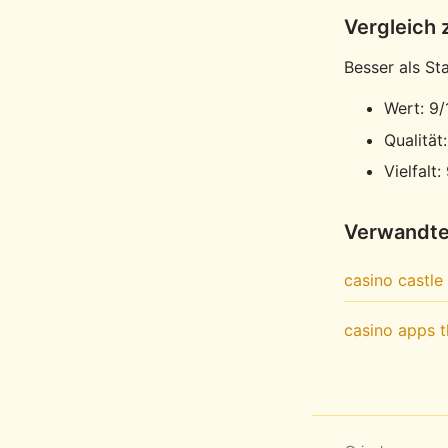
Vergleich 
Besser als St
Wert: 9/
Qualität
Vielfalt:
Verwandt
casino castle
casino apps t