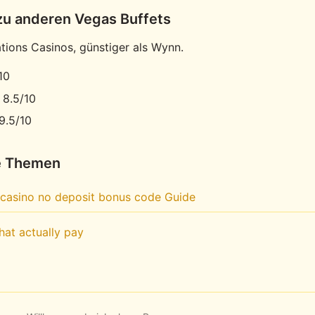
zu anderen Vegas Buffets
ations Casinos, günstiger als Wynn.
10
: 8.5/10
 9.5/10
e Themen
 casino no deposit bonus code Guide
hat actually pay