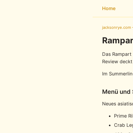
Home
jacksonrye.com 
Rampar
Das Rampart C
Review deckt 
Im Summerlin-
Menü und 
Neues asiatis
Prime R
Crab Leg