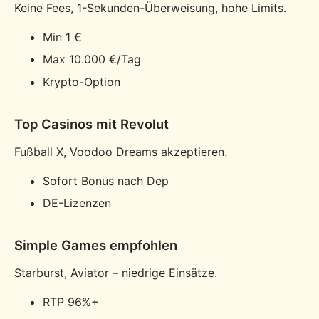
Keine Fees, 1-Sekunden-Überweisung, hohe Limits.
Min 1 €
Max 10.000 €/Tag
Krypto-Option
Top Casinos mit Revolut
Fußball X, Voodoo Dreams akzeptieren.
Sofort Bonus nach Dep
DE-Lizenzen
Simple Games empfohlen
Starburst, Aviator – niedrige Einsätze.
RTP 96%+