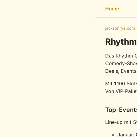
Home
jacksonrye.com 
Rhythm
Das Rhythm Ci
Comedy-Shows
Deals, Events 
Mit 1.100 Slo
Von VIP-Pakete
Top-Event
Line-up mit S
Januar: 