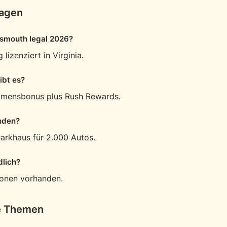
ragen
rtsmouth legal 2026?
 lizenziert in Virginia.
ibt es?
mensbonus plus Rush Rewards.
nden?
arkhaus für 2.000 Autos.
lich?
Zonen vorhanden.
e Themen