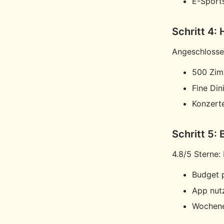
E-Sports
Schritt 4:
Angeschlosse
500 Zi
Fine Din
Konzert
Schritt 5:
4.8/5 Sterne:
Budget 
App nut
Wochen