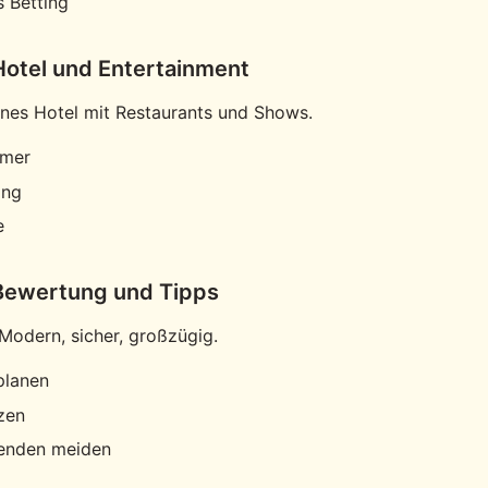
 Betting
 Hotel und Entertainment
nes Hotel mit Restaurants und Shows.
mmer
ing
e
 Bewertung und Tipps
 Modern, sicher, großzügig.
planen
zen
enden meiden