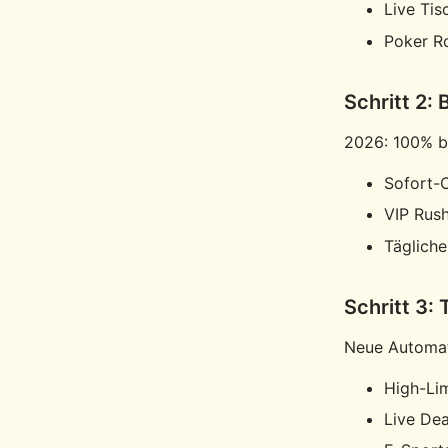
Live Tis
Poker 
Schritt 2:
2026: 100% b
Sofort-
VIP Rus
Täglich
Schritt 3: 
Neue Automat
High-Li
Live Dea