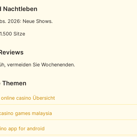
d Nachtleben
ubs. 2026: Neue Shows.
1.500 Sitze
 Reviews
rüh, vermeiden Sie Wochenenden.
e Themen
t online casino Übersicht
 casino games malaysia
ino app for android