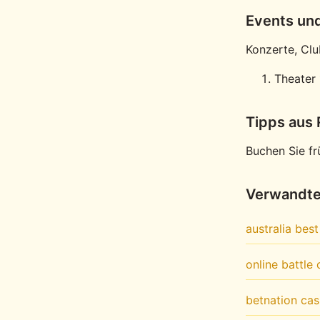
Events un
Konzerte, Cl
Theater 
Tipps aus
Buchen Sie f
Verwandt
australia bes
online battle
betnation cas