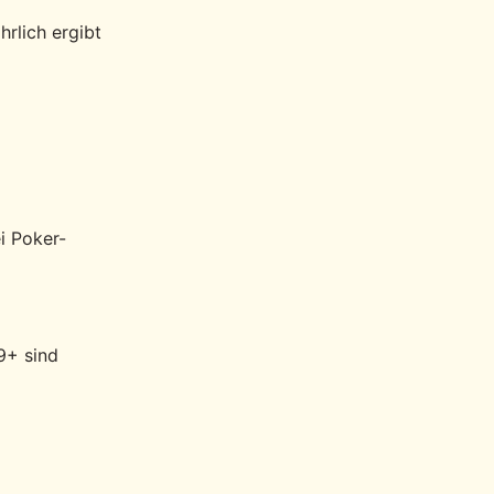
rlich ergibt
i Poker-
9+ sind