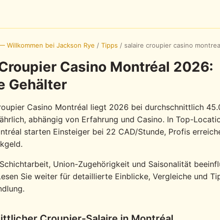
— Willkommen bei Jackson Rye
/
Tipps
/
salaire croupier casino montrea
 Croupier Casino Montréal 2026:
e Gehälter
roupier Casino Montréal liegt 2026 bei durchschnittlich 45.
ährlich, abhängig von Erfahrung und Casino. In Top-Locat
tréal starten Einsteiger bei 22 CAD/Stunde, Profis erreich
kgeld.
Schichtarbeit, Union-Zugehörigkeit und Saisonalität beeinf
sen Sie weiter für detaillierte Einblicke, Vergleiche und Ti
ndlung.
ttlicher Croupier-Salaire in Montréal