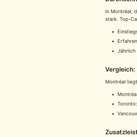
In Montréal, 
stark. Top-Ca
Einstie
Erfahre
Jährlic
Vergleich:
Montréal lieg
Montréa
Toronto
Vancouv
Zusatzleis