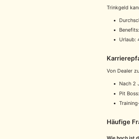
Trinkgeld ka
Durchsch
Benefits
Urlaub:
Karrierepf
Von Dealer zu
Nach 2 
Pit Bos
Trainin
Häufige F
Wie hoch ist d