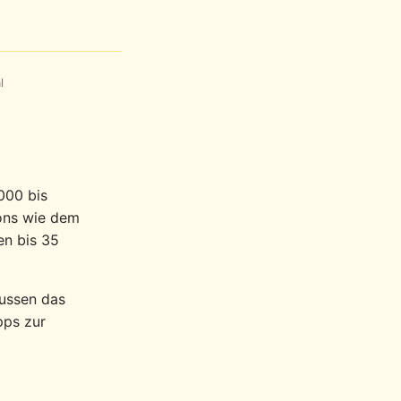
l
000 bis
ions wie dem
en bis 35
lussen das
pps zur