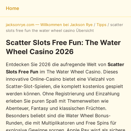
Home
jacksonrye.com — Willkommen bei Jackson Rye
/
Tipps
/
scatter
slots free fun the water wheel casino Übersicht
Scatter Slots Free Fun: The Water
Wheel Casino 2026
Entdecken Sie 2026 die aufregende Welt von
Scatter
Slots Free Fun
im The Water Wheel Casino. Dieses
innovative Online-Casino bietet eine Vielzahl von
Scatter-Slot-Spielen, die komplett kostenlos gespielt
werden können. Ohne Registrierung und Einzahlung
erleben Sie puren Spaß mit Themenwelten wie
Abenteuer, Fantasy und klassischen Früchten.
Besonders beliebt sind die Water Wheel Bonus-
Runden, die mit Multiplikatoren und Free Spins für
explosive Gewinne sorgen. Apple Pay wird als sichere