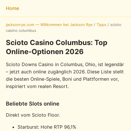
Home
jacksonrye.com — Willkommen bei Jackson Rye
/
Tipps
/
scioto
casino columbus
Scioto Casino Columbus: Top
Online-Optionen 2026
Scioto Downs Casino in Columbus, Ohio, ist legendär
– jetzt auch online zugänglich 2026. Diese Liste stellt
die besten Online-Spiele, Boni und Plattformen vor,
inspiriert vom realen Resort.
Beliebte Slots online
Direkt vom Scioto Floor.
Starburst: Hohe RTP 96,1%