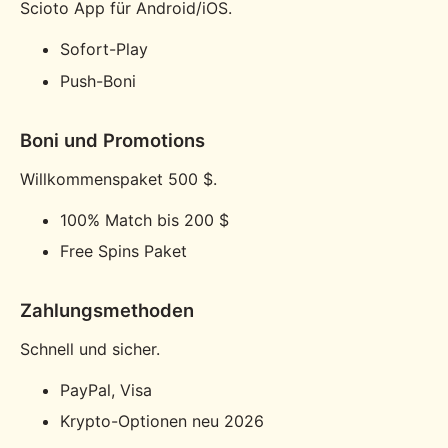
Scioto App für Android/iOS.
Sofort-Play
Push-Boni
Boni und Promotions
Willkommenspaket 500 $.
100% Match bis 200 $
Free Spins Paket
Zahlungsmethoden
Schnell und sicher.
PayPal, Visa
Krypto-Optionen neu 2026