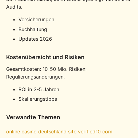
Audits.
Versicherungen
Buchhaltung
Updates 2026
Kostenübersicht und Risiken
Gesamtkosten: 10-50 Mio. Risiken:
Regulierungsänderungen.
ROI in 3-5 Jahren
Skalierungstipps
Verwandte Themen
online casino deutschland site verified10 com