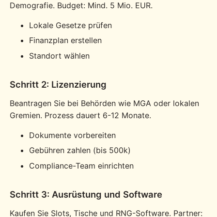
Demografie. Budget: Mind. 5 Mio. EUR.
Lokale Gesetze prüfen
Finanzplan erstellen
Standort wählen
Schritt 2: Lizenzierung
Beantragen Sie bei Behörden wie MGA oder lokalen
Gremien. Prozess dauert 6-12 Monate.
Dokumente vorbereiten
Gebühren zahlen (bis 500k)
Compliance-Team einrichten
Schritt 3: Ausrüstung und Software
Kaufen Sie Slots, Tische und RNG-Software. Partner: