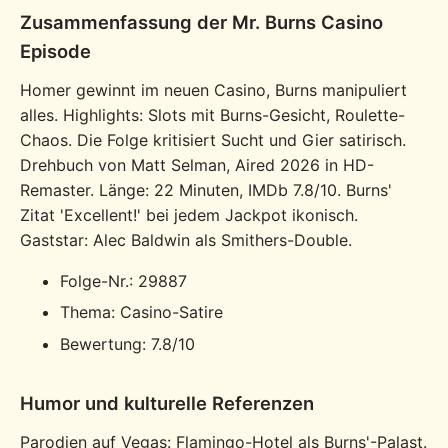
Zusammenfassung der Mr. Burns Casino
Episode
Homer gewinnt im neuen Casino, Burns manipuliert
alles. Highlights: Slots mit Burns-Gesicht, Roulette-
Chaos. Die Folge kritisiert Sucht und Gier satirisch.
Drehbuch von Matt Selman, Aired 2026 in HD-
Remaster. Länge: 22 Minuten, IMDb 7.8/10. Burns'
Zitat 'Excellent!' bei jedem Jackpot ikonisch.
Gaststar: Alec Baldwin als Smithers-Double.
Folge-Nr.: 29887
Thema: Casino-Satire
Bewertung: 7.8/10
Humor und kulturelle Referenzen
Parodien auf Vegas: Flamingo-Hotel als Burns'-Palast.