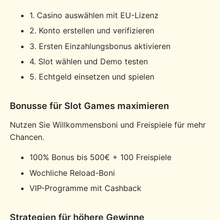
1. Casino auswählen mit EU-Lizenz
2. Konto erstellen und verifizieren
3. Ersten Einzahlungsbonus aktivieren
4. Slot wählen und Demo testen
5. Echtgeld einsetzen und spielen
Bonusse für Slot Games maximieren
Nutzen Sie Willkommensboni und Freispiele für mehr
Chancen.
100% Bonus bis 500€ + 100 Freispiele
Wochliche Reload-Boni
VIP-Programme mit Cashback
Strategien für höhere Gewinne