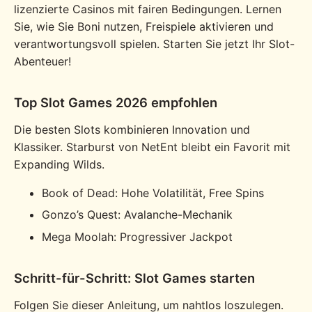
lizenzierte Casinos mit fairen Bedingungen. Lernen
Sie, wie Sie Boni nutzen, Freispiele aktivieren und
verantwortungsvoll spielen. Starten Sie jetzt Ihr Slot-
Abenteuer!
Top Slot Games 2026 empfohlen
Die besten Slots kombinieren Innovation und
Klassiker. Starburst von NetEnt bleibt ein Favorit mit
Expanding Wilds.
Book of Dead: Hohe Volatilität, Free Spins
Gonzo’s Quest: Avalanche-Mechanik
Mega Moolah: Progressiver Jackpot
Schritt-für-Schritt: Slot Games starten
Folgen Sie dieser Anleitung, um nahtlos loszulegen.