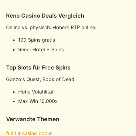
Reno Casino Deals Vergleich
Online vs. physisch: Höhere RTP online.
100 Spins gratis
Reno: Hotel + Spins
Top Slots für Free Spins
Gonzo's Quest, Book of Dead.
Hohe Volatilität
Max Win 10.000x
Verwandte Themen
full tilt casino bonus