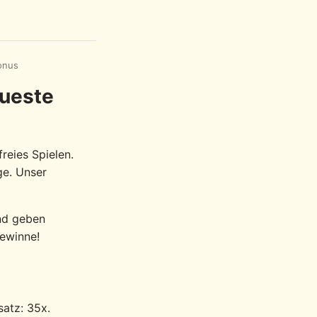
onus
eueste
reies Spielen.
ge. Unser
nd geben
ewinne!
satz: 35x.