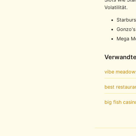
Volatilität.
Starburs
Gonzo's 
Mega Mo
Verwandt
vibe meadows
best restaura
big fish casi