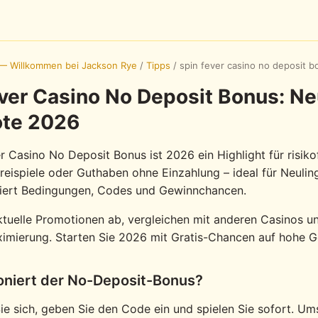
— Willkommen bei Jackson Rye
/
Tipps
/
spin fever casino no deposit b
ver Casino No Deposit Bonus: N
te 2026
r Casino No Deposit Bonus ist 2026 ein Highlight für risikof
Freispiele oder Guthaben ohne Einzahlung – ideal für Neulin
ysiert Bedingungen, Codes und Gewinnchancen.
tuelle Promotionen ab, vergleichen mit anderen Casinos u
imierung. Starten Sie 2026 mit Gratis-Chancen auf hohe G
oniert der No-Deposit-Bonus?
Sie sich, geben Sie den Code ein und spielen Sie sofort. Um