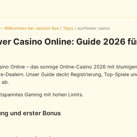
— Willkommen bei Jackson Rye
/
Tipps
/
sunflower casino
er Casino Online: Guide 2026 fü
ino Online – das sonnige Online-Casino 2026 mit blumigen
e-Dealern. Unser Guide deckt Registrierung, Top-Spiele un
 ab.
ntspanntes Gaming mit hohen Limits.
ung und erster Bonus