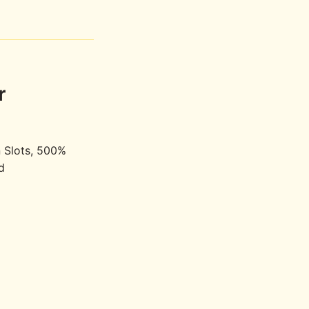
r
 Slots, 500%
d