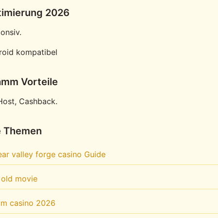
timierung 2026
onsiv.
roid kompatibel
amm Vorteile
Host, Cashback.
e Themen
ear valley forge casino Guide
 old movie
num casino 2026