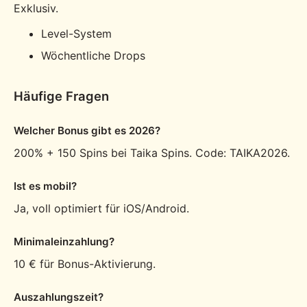
Exklusiv.
Level-System
Wöchentliche Drops
Häufige Fragen
Welcher Bonus gibt es 2026?
200% + 150 Spins bei Taika Spins. Code: TAIKA2026.
Ist es mobil?
Ja, voll optimiert für iOS/Android.
Minimaleinzahlung?
10 € für Bonus-Aktivierung.
Auszahlungszeit?