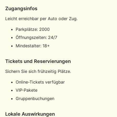
Zugangsinfos
Leicht erreichbar per Auto oder Zug.
Parkplätze: 2000
Öffnungszeiten: 24/7
Mindestalter: 18+
Tickets und Reservierungen
Sichern Sie sich frühzeitig Plätze.
Online-Tickets verfügbar
VIP-Pakete
Gruppenbuchungen
Lokale Auswirkungen