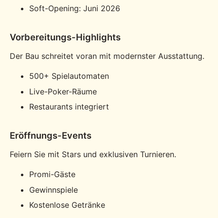
Soft-Opening: Juni 2026
Vorbereitungs-Highlights
Der Bau schreitet voran mit modernster Ausstattung.
500+ Spielautomaten
Live-Poker-Räume
Restaurants integriert
Eröffnungs-Events
Feiern Sie mit Stars und exklusiven Turnieren.
Promi-Gäste
Gewinnspiele
Kostenlose Getränke