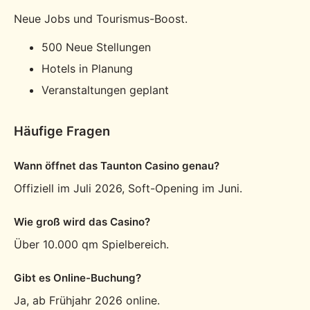
Neue Jobs und Tourismus-Boost.
500 Neue Stellungen
Hotels in Planung
Veranstaltungen geplant
Häufige Fragen
Wann öffnet das Taunton Casino genau?
Offiziell im Juli 2026, Soft-Opening im Juni.
Wie groß wird das Casino?
Über 10.000 qm Spielbereich.
Gibt es Online-Buchung?
Ja, ab Frühjahr 2026 online.