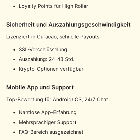
Loyalty Points für High Roller
Sicherheit und Auszahlungsgeschwindigkeit
Lizenziert in Curacao, schnelle Payouts.
SSL-Verschlüsselung
Auszahlung: 24-48 Std.
Krypto-Optionen verfügbar
Mobile App und Support
Top-Bewertung für Android/iOS, 24/7 Chat.
Nahtlose App-Erfahrung
Mehrsprachiger Support
FAQ-Bereich ausgezeichnet