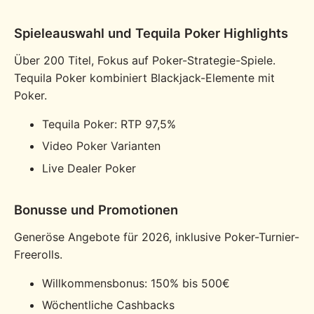
Spieleauswahl und Tequila Poker Highlights
Über 200 Titel, Fokus auf Poker-Strategie-Spiele.
Tequila Poker kombiniert Blackjack-Elemente mit
Poker.
Tequila Poker: RTP 97,5%
Video Poker Varianten
Live Dealer Poker
Bonusse und Promotionen
Generöse Angebote für 2026, inklusive Poker-Turnier-
Freerolls.
Willkommensbonus: 150% bis 500€
Wöchentliche Cashbacks