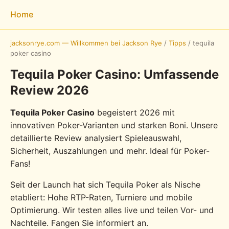
Home
jacksonrye.com — Willkommen bei Jackson Rye
/
Tipps
/
tequila
poker casino
Tequila Poker Casino: Umfassende
Review 2026
Tequila Poker Casino
begeistert 2026 mit
innovativen Poker-Varianten und starken Boni. Unsere
detaillierte Review analysiert Spieleauswahl,
Sicherheit, Auszahlungen und mehr. Ideal für Poker-
Fans!
Seit der Launch hat sich Tequila Poker als Nische
etabliert: Hohe RTP-Raten, Turniere und mobile
Optimierung. Wir testen alles live und teilen Vor- und
Nachteile. Fangen Sie informiert an.