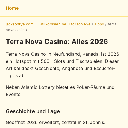
Home
jacksonrye.com — Willkommen bei Jackson Rye
/
Tipps
/
terra
nova casino
Terra Nova Casino: Alles 2026
Terra Nova Casino in Neufundland, Kanada, ist 2026
ein Hotspot mit 500+ Slots und Tischspielen. Dieser
Artikel deckt Geschichte, Angebote und Besucher-
Tipps ab.
Neben Atlantic Lottery bietet es Poker-Räume und
Events.
Geschichte und Lage
Geöffnet 2026 erweitert, zentral in St. John's.